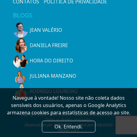
CONTATOS
POLÍTICA DE PRIVACIDADE
BLOGS
JEAN VALÉRIO
DANIELA FREIRE
HORA DO DIREITO
JULIANA MANZANO
RODRIGO LOUREIRO
Navegue à vontade! Nosso site não coleta dados
sensíveis dos usuários, apenas o Google Analytics
armazena cookies para estatísticas de acesso ao site.
Copyright 2024 - Novo Notícias - www.novonoticias.com.br
Todos os direitos reservados
Desenvolvido por INTERATIVA - Layout por ROBLEDDO
Ok. Entendi.
Versão: 2.0.0