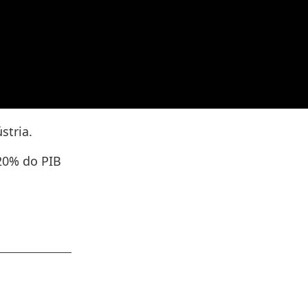
stria.
20% do PIB