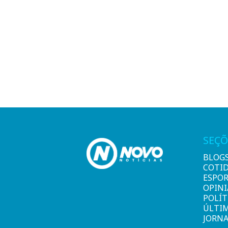
SEÇÕ
BLOG
COTI
ESPO
OPIN
POLÍT
ÚLTI
JORNA