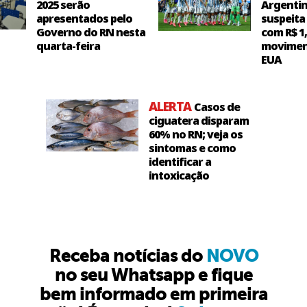
2025 serão
Argentin
apresentados pelo
suspeita
Governo do RN nesta
com R$ 1
quarta-feira
movimen
EUA
ALERTA
Casos de
ciguatera disparam
60% no RN; veja os
sintomas e como
identificar a
intoxicação
Receba notícias do
NOVO
no seu Whatsapp e fique
bem informado em primeira