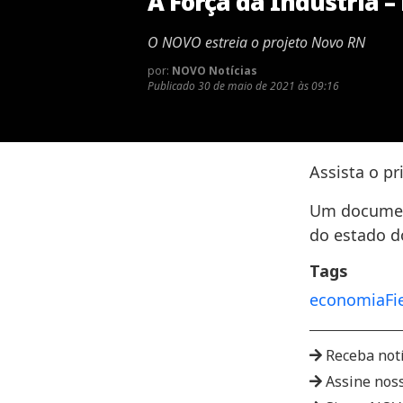
A Força da Indústria – 
O NOVO estreia o projeto Novo RN
por:
NOVO Notícias
Publicado
30 de maio de 2021 às 09:16
Assista o pr
Um document
do estado d
Tags
economia
Fi
Receba not
Assine nos