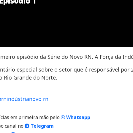
Episódio 1
imeiro episódio da Série do Novo RN, A Força da Indú
ário especial sobre o setor que é responsável por 
o Rio Grande do Norte.
ern
indústria
novo rn
ícias em primeira mão pelo
Whatsapp
so canal no
Telegram