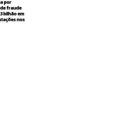
a por
 de fraude
,3 bilhão em
tações nos