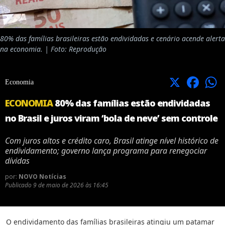
80% das famílias brasileiras estão endividadas e cenário acende alerta
na economia. | Foto: Reprodução
X
Facebook
Economia
ECONOMIA
80% das famílias estão endividadas
no Brasil e juros viram ‘bola de neve’ sem controle
Com juros altos e crédito caro, Brasil atinge nível histórico de
endividamento; governo lança programa para renegociar
dívidas
por:
NOVO Notícias
Publicado
9 de maio de 2026 às 16:45
O endividamento das famílias brasileiras atingiu um patamar