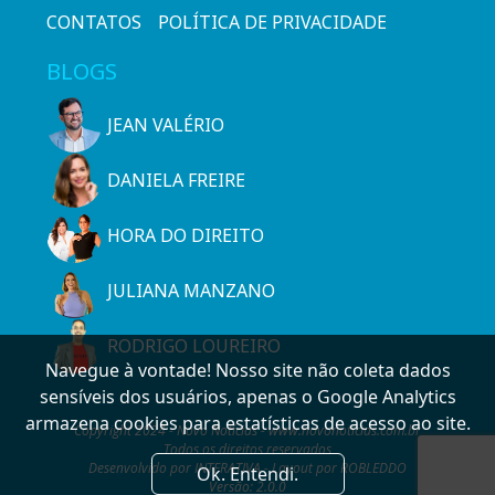
CONTATOS
POLÍTICA DE PRIVACIDADE
BLOGS
JEAN VALÉRIO
DANIELA FREIRE
HORA DO DIREITO
JULIANA MANZANO
RODRIGO LOUREIRO
Navegue à vontade! Nosso site não coleta dados
sensíveis dos usuários, apenas o Google Analytics
armazena cookies para estatísticas de acesso ao site.
Copyright 2024 - Novo Notícias - www.novonoticias.com.br
Todos os direitos reservados
Desenvolvido por INTERATIVA - Layout por ROBLEDDO
Ok. Entendi.
Versão: 2.0.0