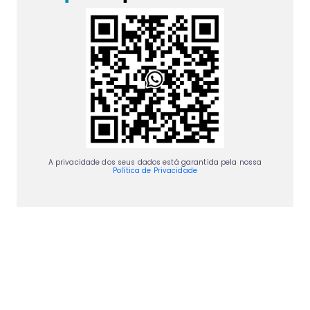
A privacidade dos seus dados está garantida pela nossa
Política de Privacidade