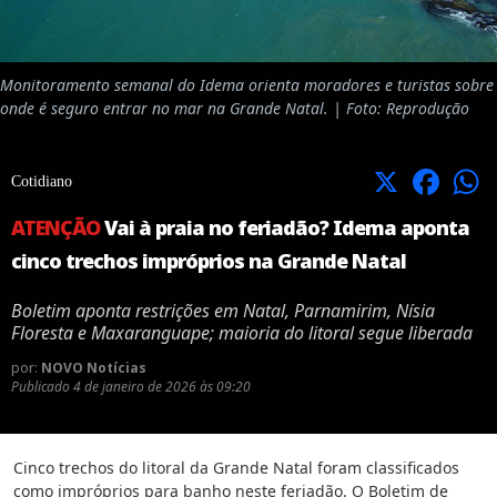
Monitoramento semanal do Idema orienta moradores e turistas sobre
onde é seguro entrar no mar na Grande Natal. | Foto: Reprodução
X
Facebook
Cotidiano
ATENÇÃO
Vai à praia no feriadão? Idema aponta
cinco trechos impróprios na Grande Natal
Boletim aponta restrições em Natal, Parnamirim, Nísia
Floresta e Maxaranguape; maioria do litoral segue liberada
por:
NOVO Notícias
Publicado
4 de janeiro de 2026 às 09:20
Cinco trechos do litoral da Grande Natal foram classificados
como impróprios para banho neste feriadão. O Boletim de