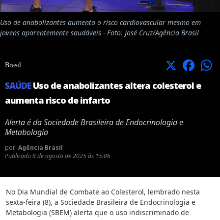
Uso de anabolizantes aumenta o risco cardiovascular mesmo em
jovens aparentemente saudáveis - Foto: José Cruz/Agência Brasil
X
Facebook
Brasil
SAÚDE
Uso de anabolizantes altera colesterol e
aumenta risco de infarto
Alerta é da Sociedade Brasileira de Endocrinologia e
Metabologia
por:
Agência Brasil
Publicado
8 de agosto de 2025 às 15:06
No Dia Mundial de Combate ao Colesterol, lembrado nesta
sexta-feira (8), a Sociedade Brasileira de Endocrinologia e
Metabologia (SBEM) alerta que o uso indiscriminado de