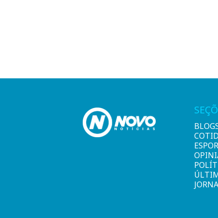
SEÇÕ
BLOG
COTI
ESPO
OPIN
POLÍT
ÚLTI
JORNA