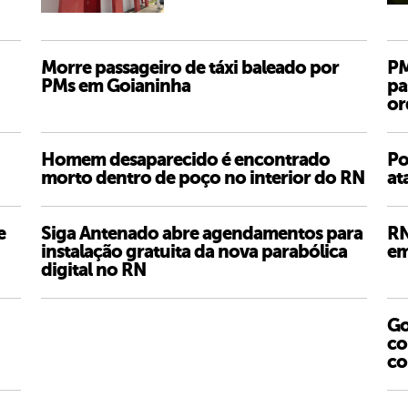
Morre passageiro de táxi baleado por
PM
PMs em Goianinha
pa
or
Homem desaparecido é encontrado
Po
morto dentro de poço no interior do RN
at
e
Siga Antenado abre agendamentos para
RN
instalação gratuita da nova parabólica
em
digital no RN
Go
co
co