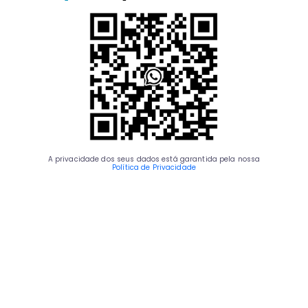
A privacidade dos seus dados está garantida pela nossa
Política de Privacidade