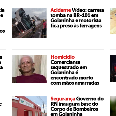
cia
Acidente
Vídeo: carreta
de
tomba na BR-101 em
Goianinha e motorista
fica preso às ferragens
os
a
Homicídio
a
Comerciante
ra
sequestrado em
Goianinha é
encontrado morto
com mãos amarradas
Segurança
Governo do
e
RN inaugura base do
-
Corpo de Bombeiros
em Goianinha