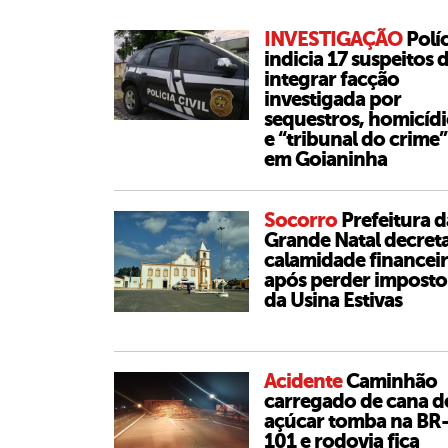
INVESTIGAÇÃO
Polí
indicia 17 suspeitos 
integrar facção
investigada por
sequestros, homicídi
e “tribunal do crime”
em Goianinha
Socorro
Prefeitura d
Grande Natal decret
calamidade financei
após perder imposto
da Usina Estivas
Acidente
Caminhão
carregado de cana d
açúcar tomba na BR
101 e rodovia fica