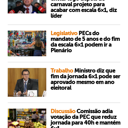
carnaval projeto para
acabar com escala 6×1, diz
líder
Legislativo
PECs do
mandato de 5 anos e do fim
da escala 6×1 podem ir a
Plenário
Trabalho
Ministro diz que
fim da jornada 6×1 pode ser
aprovado mesmo em ano
eleitoral
Discussão
Comissão adia
votação da PEC que reduz
jornada para 40h e mantém