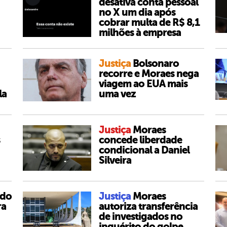
desativa conta pessoal
no X um dia após
cobrar multa de R$ 8,1
milhões à empresa
Justiça
Bolsonaro
recorre e Moraes nega
viagem ao EUA mais
la
uma vez
Justiça
Moraes
concede liberdade
condicional a Daniel
Silveira
 do
Justiça
Moraes
ra
autoriza transferência
de investigados no
inquérito do golpe