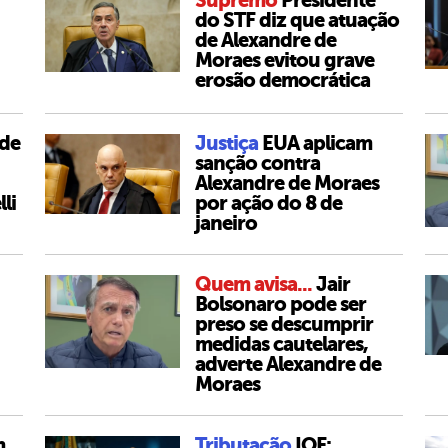
Supremo
Presidente
do STF diz que atuação
de Alexandre de
Moraes evitou grave
erosão democrática
de
Justiça
EUA aplicam
sanção contra
Alexandre de Moraes
li
por ação do 8 de
janeiro
Quem avisa...
Jair
Bolsonaro pode ser
preso se descumprir
medidas cautelares,
adverte Alexandre de
Moraes
m
Tributação
IOF: