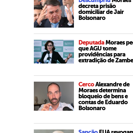
Descumpriu
Moraes
decreta prisão
domiciliar de Jair
Bolsonaro
Deputada
Moraes pe
que AGU tome
providências para
extradição de Zambel
Cerco
Alexandre de
Moraes determina
bloqueio de bens e
contas de Eduardo
Bolsonaro
Sanção
EUA revoga