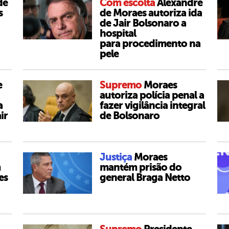
de
Com escolta
Alexandre
s
de Moraes autoriza ida
de Jair Bolsonaro a
hospital
para procedimento na
pele
e
Supremo
Moraes
autoriza polícia penal a
a
fazer vigilância integral
ir
de Bolsonaro
Justiça
Moraes
m
mantém prisão do
es
general Braga Netto