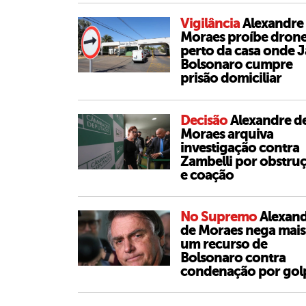
Vigilância
Alexandre
Moraes proíbe dron
perto da casa onde J
Bolsonaro cumpre
prisão domiciliar
Decisão
Alexandre d
Moraes arquiva
investigação contra
Zambelli por obstru
e coação
No Supremo
Alexan
de Moraes nega mais
um recurso de
Bolsonaro contra
condenação por gol