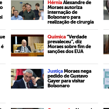
e
Hérnia
Alexandre de
ão
Moraes autoriza
internação de
ei
Bolsonaro para
realização de cirurgia
que
Química
“Verdade
prevaleceu”, diz
 é
Moraes sobre fim de
sanções dos EUA
Justiça
Moraes nega
pedido de Gustavo
Gayer para visitar
Bolsonaro