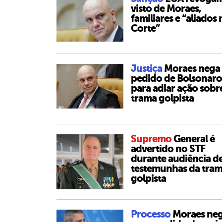
visto de Moraes,
familiares e “aliados 
Corte”
Justiça
Moraes nega
pedido de Bolsonaro
para adiar ação sobr
trama golpista
Supremo
General é
advertido no STF
durante audiência d
testemunhas da tra
golpista
Processo
Moraes ne