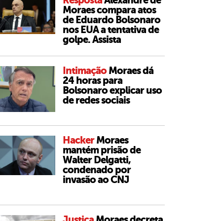
Resposta
Alexandre de
Moraes compara atos
de Eduardo Bolsonaro
nos EUA a tentativa de
golpe. Assista
Intimação
Moraes dá
24 horas para
Bolsonaro explicar uso
de redes sociais
Hacker
Moraes
mantém prisão de
Walter Delgatti,
condenado por
invasão ao CNJ
Justiça
Moraes decreta