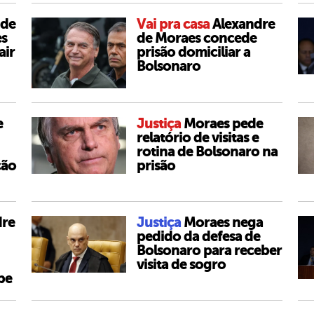
 de
Vai pra casa
Alexandre
es
de Moraes concede
air
prisão domiciliar a
Bolsonaro
e
Justiça
Moraes pede
relatório de visitas e
rotina de Bolsonaro na
ção
prisão
dre
Justiça
Moraes nega
pedido da defesa de
Bolsonaro para receber
visita de sogro
pe