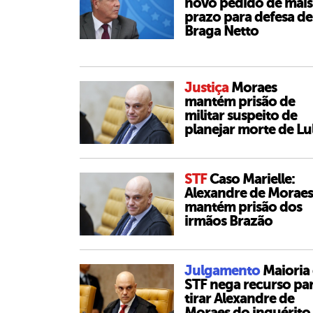
novo pedido de mais
prazo para defesa de
Braga Netto
Justiça
Moraes
mantém prisão de
militar suspeito de
planejar morte de Lu
STF
Caso Marielle:
Alexandre de Moraes
mantém prisão dos
irmãos Brazão
Julgamento
Maioria
STF nega recurso pa
tirar Alexandre de
Moraes do inquérito