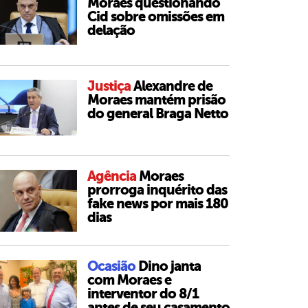
Moraes questionando
Cid sobre omissões em
delação
Justiça
Alexandre de
Moraes mantém prisão
do general Braga Netto
Agência
Moraes
prorroga inquérito das
fake news por mais 180
dias
Ocasião
Dino janta
com Moraes e
interventor do 8/1
antes de seu casamento