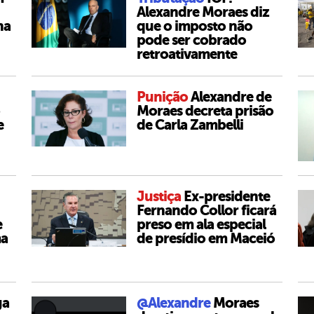
Alexandre Moraes diz
na
que o imposto não
pode ser cobrado
retroativamente
Punição
Alexandre de
Moraes decreta prisão
e
de Carla Zambelli
Justiça
Ex-presidente
Fernando Collor ficará
e
preso em ala especial
ma
de presídio em Maceió
ga
@Alexandre
Moraes