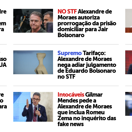
dre
NO STF
Alexandre de
Moraes autoriza
 em
prorrogação da prisão
ra
domiciliar para Jair
Bolsonaro
Supremo
Tarifaço:
sso
Alexandre de Moraes
EUA
nega adiar julgamento
de Eduardo Bolsonaro
no STF
re
Intocáveis
Gilmar
do
Mendes pede a
ara
Alexandre de Moraes
que inclua Romeu
Zema no inquérito das
fake news