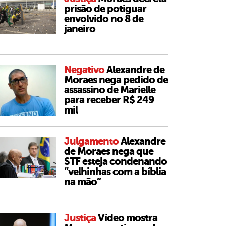
prisão de potiguar
envolvido no 8 de
janeiro
Negativo
Alexandre de
Moraes nega pedido de
assassino de Marielle
para receber R$ 249
mil
Julgamento
Alexandre
de Moraes nega que
STF esteja condenando
“velhinhas com a bíblia
na mão”
Justiça
Vídeo mostra