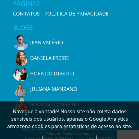
PÁGINAS
CONTATOS
POLÍTICA DE PRIVACIDADE
BLOGS
JEAN VALÉRIO
DANIELA FREIRE
HORA DO DIREITO
JULIANA MANZANO
RODRIGO LOUREIRO
Navegue à vontade! Nosso site não coleta dados
sensíveis dos usuários, apenas o Google Analytics
armazena cookies para estatísticas de acesso ao site.
Copyright 2024 - Novo Notícias - www.novonoticias.com.br
Todos os direitos reservados
Desenvolvido por INTERATIVA - Layout por ROBLEDDO