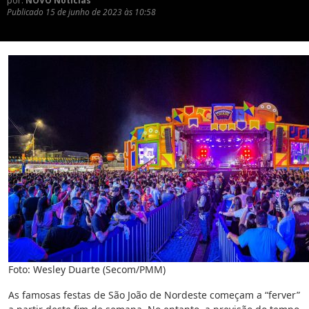
por:
NOVO Notícias
Publicado
15 de junho de 2023 às 10:58
Foto: Wesley Duarte (Secom/PMM)
As famosas festas de São João de Nordeste começam a “ferver”