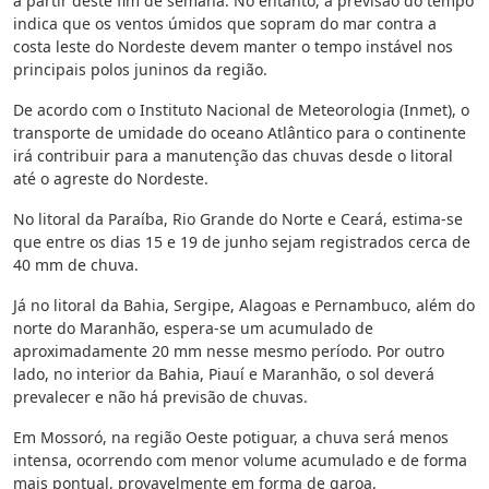
a partir deste fim de semana. No entanto, a previsão do tempo
indica que os ventos úmidos que sopram do mar contra a
costa leste do Nordeste devem manter o tempo instável nos
principais polos juninos da região.
De acordo com o Instituto Nacional de Meteorologia (Inmet), o
transporte de umidade do oceano Atlântico para o continente
irá contribuir para a manutenção das chuvas desde o litoral
até o agreste do Nordeste.
No litoral da Paraíba, Rio Grande do Norte e Ceará, estima-se
que entre os dias 15 e 19 de junho sejam registrados cerca de
40 mm de chuva.
Já no litoral da Bahia, Sergipe, Alagoas e Pernambuco, além do
norte do Maranhão, espera-se um acumulado de
aproximadamente 20 mm nesse mesmo período. Por outro
lado, no interior da Bahia, Piauí e Maranhão, o sol deverá
prevalecer e não há previsão de chuvas.
Em Mossoró, na região Oeste potiguar, a chuva será menos
intensa, ocorrendo com menor volume acumulado e de forma
mais pontual, provavelmente em forma de garoa.