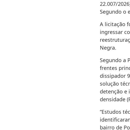
22.007/2026
Segundo o e
A licitação 
ingressar co
reestrutura
Negra.
Segundo a Pr
frentes prin
dissipador 9
solução técn
detenção e i
densidade (
“Estudos téc
identificar
bairro de P