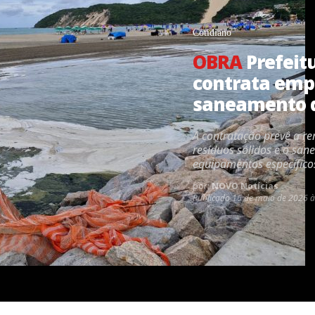
Cotidiano
OBRA
Prefeit
contrata emp
saneamento d
A contratação prevê a r
resíduos sólidos e o sa
equipamentos específico
por:
NOVO Notícias
Publicado
16 de maio de 2026 à