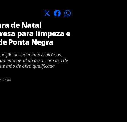
X
Facebook
WhatsApp
ura de Natal
resa para limpeza e
e Ponta Negra
emoção de sedimentos calcários,
neamento geral da área, com uso de
s e mão de obra qualificada
s 07:48