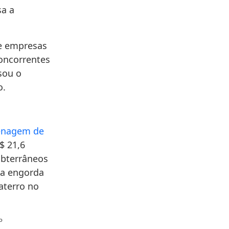
sa a
de empresas
concorrentes
sou o
o.
drenagem de
$ 21,6
ubterrâneos
na engorda
aterro no
º