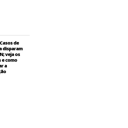
Casos de
a disparam
N; veja os
s e como
ar a
ção