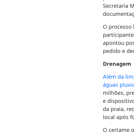
Secretaria 
documentaçã
O processo 
participante
apontou pos
pedido e de
Drenagem
Além da limp
águas pluvi
milhões, pr
e dispositi
da praia, r
local após 
O certame o