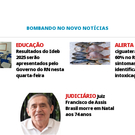
BOMBANDO NO NOVO NOTÍCIAS
EDUCAÇÃO
ALERTA
Resultados do Ideb
ciguater
2025 serão
60% no R
apresentados pelo
sintoma
Governo do RN nesta
identific
quarta-feira
intoxica
JUDICIÁRIO
Juiz
Francisco de Assis
Brasil morre em Natal
aos 74 anos