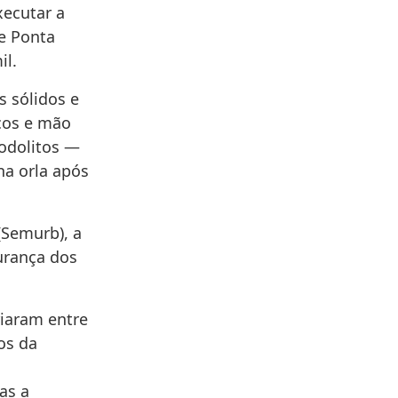
xecutar a
e Ponta
il.
s sólidos e
cos e mão
rodolitos —
na orla após
(Semurb), a
urança dos
iaram entre
tos da
as a