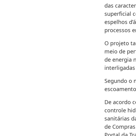
das caracte
superficial
espelhos d’
processos er
O projeto t
meio de per
de energia 
interligadas
Segundo o m
escoamento 
De acordo c
controle hid
sanitárias d
de Compras 
Portal da Tr