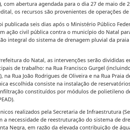
), com abertura agendada para o dia 27 de maio de 2
dital, os recursos são provenientes de operações de 
foi publicada seis dias após o Ministério Público Fede
m ação civil pública contra o município do Natal par
ção integral do sistema de drenagem pluvial da praia
efeitura do Natal, as intervenções serão divididas e
cipais de trabalho: na Rua Francisco Gurgel (incluind
), na Rua João Rodrigues de Oliveira e na Rua Praia d
ica escolhida consiste na instalação de reservatório
nfiltração constituídos por módulos de polietileno d
PEAD).
nicos realizados pela Secretaria de Infraestrutura (Se
am a necessidade de reestruturação do sistema de d
onta Negra, em razão da elevada contribuição de água