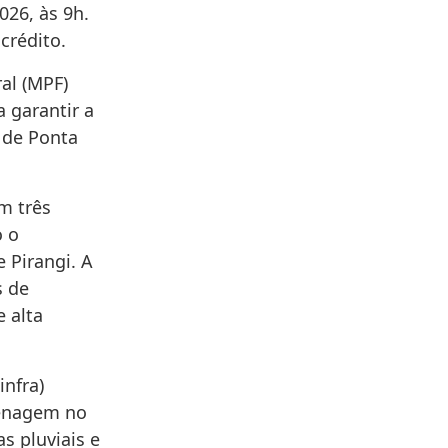
026, às 9h.
crédito.
ral (MPF)
a garantir a
 de Ponta
m três
o o
e Pirangi. A
s de
e alta
infra)
renagem no
s pluviais e