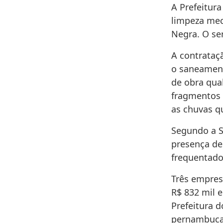
A Prefeitura
limpeza mec
Negra. O ser
A contrataç
o saneament
de obra qua
fragmentos 
as chuvas q
Segundo a S
presença de
frequentado
Três empres
R$ 832 mil e
Prefeitura 
pernambucan