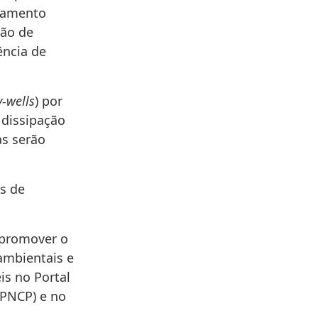
coamento
ção de
ência de
y-wells
) por
 dissipação
as serão
s de
 promover o
 ambientais e
is no Portal
(PNCP) e no