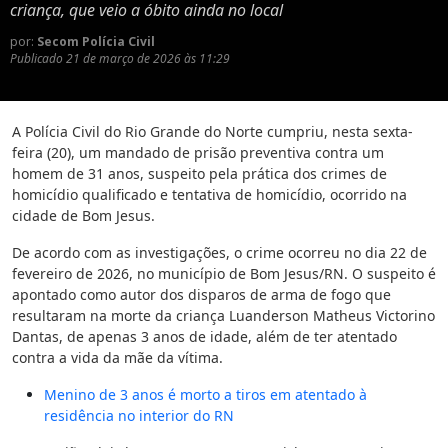
criança, que veio a óbito ainda no local
por:
Secom Polícia Civil
Publicado
21 de março de 2026 às 11:29
A Polícia Civil do Rio Grande do Norte cumpriu, nesta sexta-
feira (20), um mandado de prisão preventiva contra um
homem de 31 anos, suspeito pela prática dos crimes de
homicídio qualificado e tentativa de homicídio, ocorrido na
cidade de Bom Jesus.
De acordo com as investigações, o crime ocorreu no dia 22 de
fevereiro de 2026, no município de Bom Jesus/RN. O suspeito é
apontado como autor dos disparos de arma de fogo que
resultaram na morte da criança Luanderson Matheus Victorino
Dantas, de apenas 3 anos de idade, além de ter atentado
contra a vida da mãe da vítima.
Menino de 3 anos é morto a tiros em atentado à
residência no interior do RN