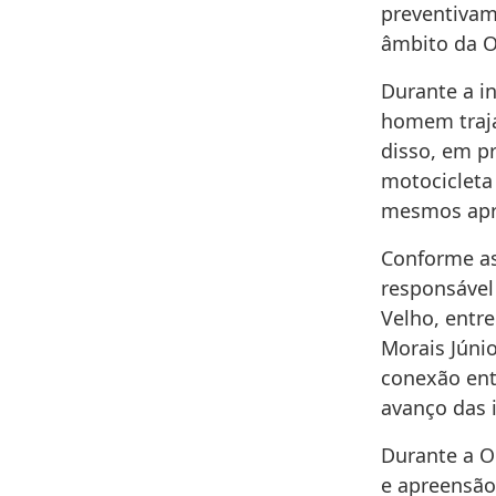
preventivam
âmbito da 
Durante a in
homem traja
disso, em p
motocicleta
mesmos apr
Conforme as
responsável
Velho, entre
Morais Júni
conexão entr
avanço das 
Durante a 
e apreensão 