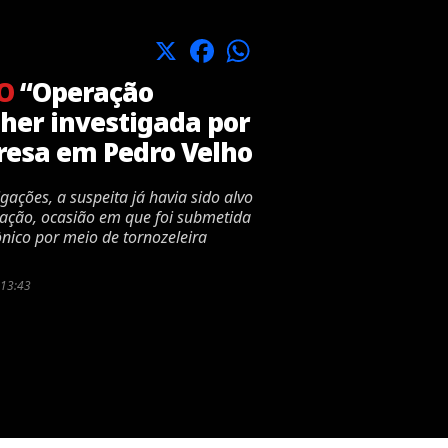
X
Facebook
WhatsApp
O
“Operação
her investigada por
resa em Pedro Velho
gações, a suspeita já havia sido alvo
ração, ocasião em que foi submetida
nico por meio de tornozeleira
 13:43