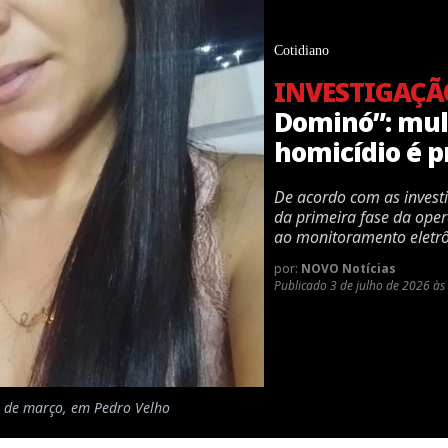
Cotidiano
INVESTIGAÇÃ
Dominó”: mul
homicídio é p
De acordo com as investi
da primeira fase da ope
ao monitoramento eletrô
por:
NOVO Notícias
Publicado
3 de julho de 2026 às
io de março, em Pedro Velho