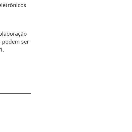
eletrônicos
colaboração
s podem ser
1.