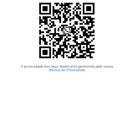
A privacidade dos seus dados está garantida pela nossa
Política de Privacidade