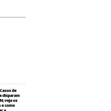
Casos de
a disparam
N; veja os
s e como
ar a