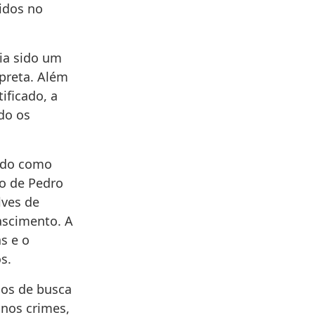
idos no
ria sido um
preta. Além
ificado, a
do os
ado como
io de Pedro
lves de
ascimento. A
s e o
s.
os de busca
 nos crimes,