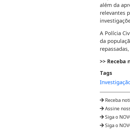
além da apre
relevantes 
investigaçõe
A Polícia Ci
da populaçã
repassadas,
>> Receba 
Tags
Investigaçã
Receba not
Assine nos
Siga o NO
Siga o NO