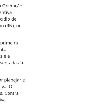
 a Operação
entiva
cídio de
ho (RN), no
 primeira
nto
s e a
esentada ao
r planejar e
lva. O
is. Contra
iva