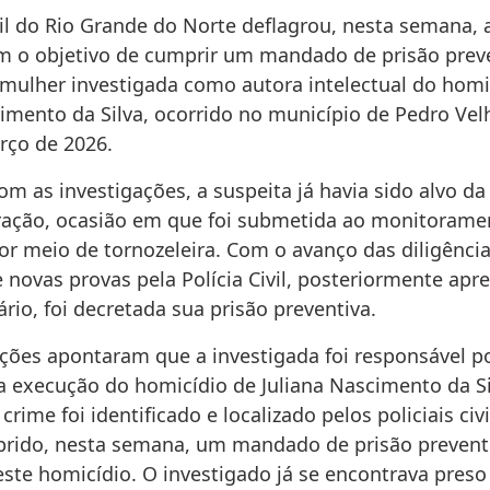
ivil do Rio Grande do Norte deflagrou, nesta semana,
 o objetivo de cumprir um mandado de prisão prev
mulher investigada como autora intelectual do homi
imento da Silva, ocorrido no município de Pedro Vel
rço de 2026.
m as investigações, a suspeita já havia sido alvo da
ração, ocasião em que foi submetida ao monitorame
or meio de tornozeleira. Com o avanço das diligência
 novas provas pela Polícia Civil, posteriormente apr
ário, foi decretada sua prisão preventiva.
ações apontaram que a investigada foi responsável po
a execução do homicídio de Juliana Nascimento da Si
crime foi identificado e localizado pelos policiais civ
mprido, nesta semana, um mandado de prisão prevent
este homicídio. O investigado já se encontrava preso