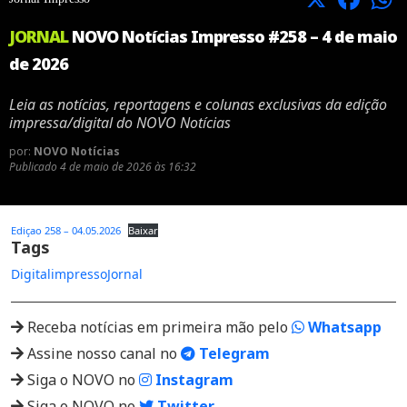
JORNAL
NOVO Notícias Impresso #258 – 4 de maio
de 2026
Leia as notícias, reportagens e colunas exclusivas da edição
impressa/digital do NOVO Notícias
por:
NOVO Notícias
Publicado
4 de maio de 2026 às 16:32
Ediçao 258 – 04.05.2026
Baixar
Tags
Digital
impresso
Jornal
Receba notícias em primeira mão pelo
Whatsapp
Assine nosso canal no
Telegram
Siga o NOVO no
Instagram
Siga o NOVO no
Twitter