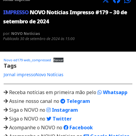
IMPRESSO
NOVO Notícias Impresso #179 – 30 de
setembro de 2024
por:
NOVO Notícias
Publicado
30 de setembro de 2024 às 15:00
Novo ed179 web_compressed
Baixar
Tags
Jornal impresso
Novo Notícias
Receba notícias em primeira mão pelo
Whatsapp
Assine nosso canal no
Telegram
Siga o NOVO no
Instagram
Siga o NOVO no
Twitter
Acompanhe o NOVO no
Facebook