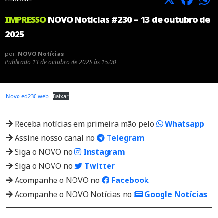
IMPRESSO
NOVO Notícias #230 – 13 de outubro de
2025
por:
NOVO Notícias
Publicado
13 de outubro de 2025 às 15:00
Novo ed230 web
Baixar
Receba notícias em primeira mão pelo
Whatsapp
Assine nosso canal no
Telegram
Siga o NOVO no
Instagram
Siga o NOVO no
Twitter
Acompanhe o NOVO no
Facebook
Acompanhe o NOVO Notícias no
Google Notícias