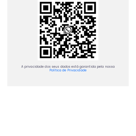
A privacidade dos seus dados está garantida pela nossa
Política de Privacidade