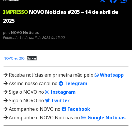
IMPRESSO
NOVO Notícias #205 – 14 de abril de
2025
por:
NOVO Notícias
Publicado
14 de abril de 2025 às 15:00
NOVO ed 205
Baixar
Receba notícias em primeira mão pelo
Whatsapp
Assine nosso canal no
Telegram
Siga o NOVO no
Instagram
Siga o NOVO no
Twitter
Acompanhe o NOVO no
Facebook
Acompanhe o NOVO Notícias no
Google Notícias