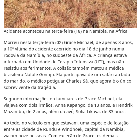
Acidente aconteceu na terça-feira (18) na Namíbia, na África
Morreu nesta terça-feira (02) Grace Michael, de apenas 3 anos,
a 10ª vítima do acidente ocorrido no dia 18 de junho numa
rodovia da Namíbia, no sudoeste da África. A criança estava
internada em Unidade de Terapia Intensiva (UTI), mas não
resistiu aos ferimentos. A colisão também matou a médica
brasileira Natale Gontijo. Ela participava de um safári ao lado
do marido, o médico potiguar Charles Sá, que agora é o único
sobrevivente da tragédia.
Segundo informações da familiares de Grace Michael, ela
viajava com dois irmãos, Anna Kapango, de 13 anos, e Hendrik
Mazambo, de 2 anos, além da avó, Sofia Likuva, de 83 anos.
Ao todo, no veículo em que estavam, uma espécie de lotação
entre as cidade de Rundu e Windhoek, capital da Namíbia,
viajam nove pessoas. Com exceção de Grace, os demais