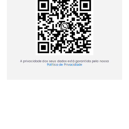
A privacidade dos seus dados está garantida pela nossa
Política de Privacidade