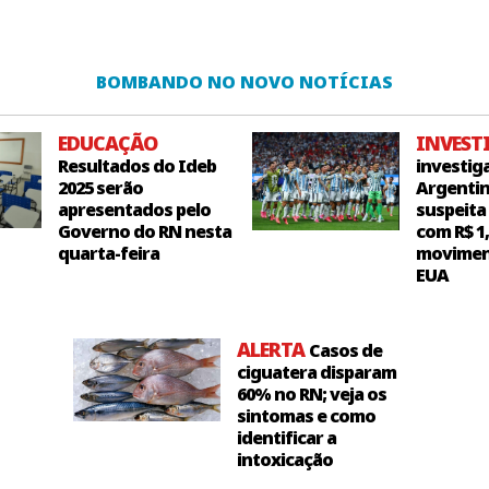
BOMBANDO NO NOVO NOTÍCIAS
EDUCAÇÃO
INVEST
Resultados do Ideb
investig
2025 serão
Argentin
apresentados pelo
suspeita
Governo do RN nesta
com R$ 1
quarta-feira
movimen
EUA
ALERTA
Casos de
ciguatera disparam
60% no RN; veja os
sintomas e como
identificar a
intoxicação