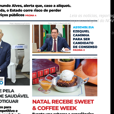
de 2024
Leia as notícias, reporta
impressa/digital do NOV
por:
NOVO Notícias
Publicado
11 de novembro de 2