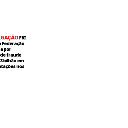
IGAÇÃO
FBI
a Federação
a por
 de fraude
,3 bilhão em
tações nos