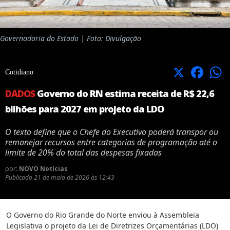
Governadoria do Estado | Foto: Divulgação
X
Facebook
Cotidiano
DADOS
Governo do RN estima receita de R$ 22,6
bilhões para 2027 em projeto da LDO
O texto define que o Chefe do Executivo poderá transpor ou
remanejar recursos entre categorias de programação até o
limite de 20% do total das despesas fixadas
por:
NOVO Notícias
Publicado
21 de maio de 2026 às 12:43
O Governo do Rio Grande do Norte enviou à Assembleia
Legislativa o projeto da Lei de Diretrizes Orçamentárias (LDO)