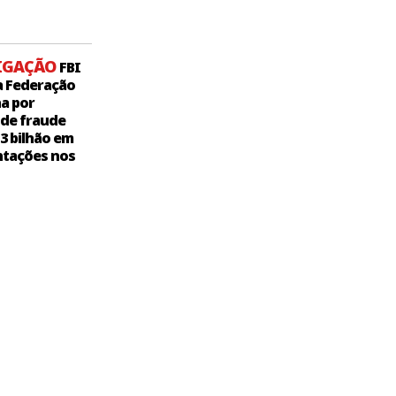
IGAÇÃO
FBI
a Federação
a por
 de fraude
,3 bilhão em
tações nos