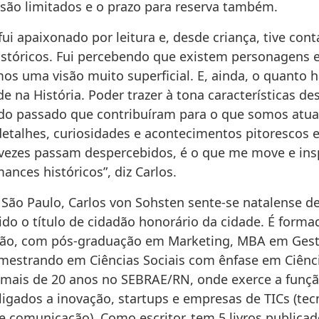
são limitados e o prazo para reserva também.
ui apaixonado por leitura e, desde criança, tive con
stóricos. Fui percebendo que existem personagens e
os uma visão muito superficial. E, ainda, o quanto 
e na História. Poder trazer à tona características d
do passado que contribuíram para o que somos atu
talhes, curiosidades e acontecimentos pitorescos e 
vezes passam despercebidos, é o que me move e ins
ances históricos”, diz Carlos.
São Paulo, Carlos von Sohsten sente-se natalense de
ido o título de cidadão honorário da cidade. É form
ção, com pós-graduação em Marketing, MBA em Ges
mestrando em Ciências Sociais com ênfase em Ciência
 mais de 20 anos no SEBRAE/RN, onde exerce a funçã
ligados a inovação, startups e empresas de TICs (tec
e comunicação). Como escritor, tem 5 livros publica