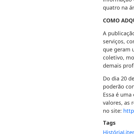
quatro na á
COMO ADQU
A publicaçã
serviços, c
que geram u
coletivo, m
demais prof
Do dia 20 de
poderão con
Essa é uma o
valores, as
no site:
htt
Tags
História
Lite