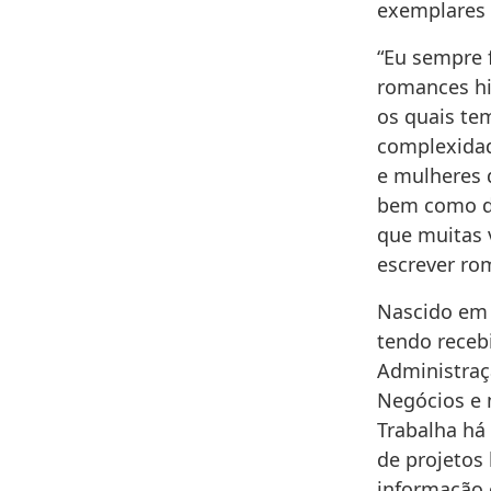
exemplares 
“Eu sempre f
romances hi
os quais tem
complexidad
e mulheres 
bem como de
que muitas 
escrever rom
Nascido em 
tendo receb
Administra
Negócios e 
Trabalha há
de projetos 
informação 