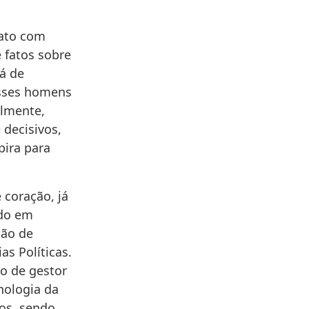
tato com
 fatos sobre
há de
esses homens
almente,
decisivos,
pira para
 coração, já
ado em
tão de
s Políticas.
o de gestor
nologia da
dos, sendo