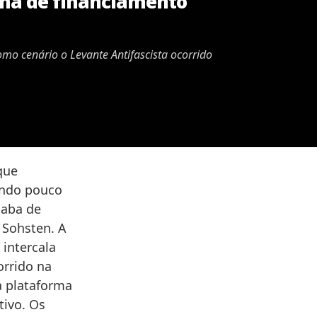
rma de financiamento
como cenário o Levante Antifascista ocorrido
que
endo pouco
caba de
 Sohsten. A
 intercala
orrido na
a plataforma
tivo. Os