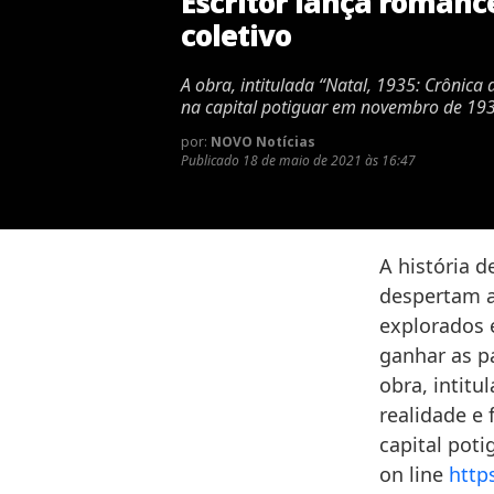
Escritor lança romanc
coletivo
A obra, intitulada “Natal, 1935: Crônica
na capital potiguar em novembro de 19
por:
NOVO Notícias
Publicado
18 de maio de 2021 às 16:47
A história d
despertam a
explorados 
ganhar as p
obra, intitu
realidade e 
capital pot
on line
http