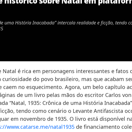
e histórico sobre Natal em platafo
 de uma História Inacabada” intercala realidade e ficção, tendo 
35
e Natal é rica em personagens interessantes e fatos 
 curiosidade do povo brasileiro, mas que acabam s
e caem no esquecimento. Agora, um belo capítulo a
áginas de um livro pelas mãos do escritor Carlos von
lada “Natal, 1935: Crônica de uma História Inacabada”
ficção, tendo como cenário o Levante Antifascista oc
iguar em novembro de 1935. O livro está disponível n
s://www.catarse.me/natal1935
de financiamento cole