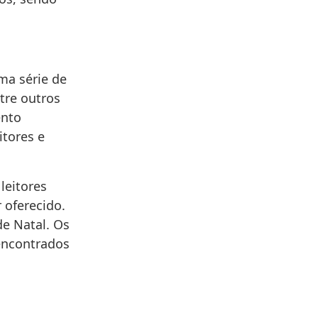
ma série de
tre outros
ento
itores e
leitores
 oferecido.
de Natal. Os
encontrados