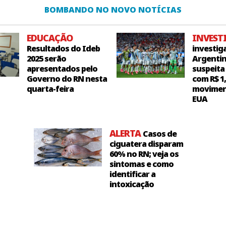
BOMBANDO NO NOVO NOTÍCIAS
EDUCAÇÃO
INVEST
Resultados do Ideb
investig
2025 serão
Argentin
apresentados pelo
suspeita
Governo do RN nesta
com R$ 1
quarta-feira
movimen
EUA
ALERTA
Casos de
ciguatera disparam
60% no RN; veja os
sintomas e como
identificar a
intoxicação