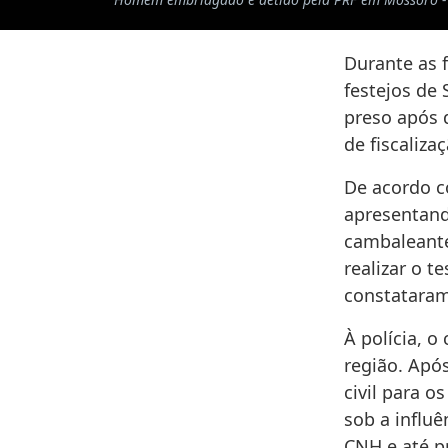
Durante as f
festejos de
preso após d
de fiscaliza
De acordo c
apresentand
cambaleante,
realizar o t
constataram
À polícia, 
região. Apó
civil para o
sob a influê
CNH e até p