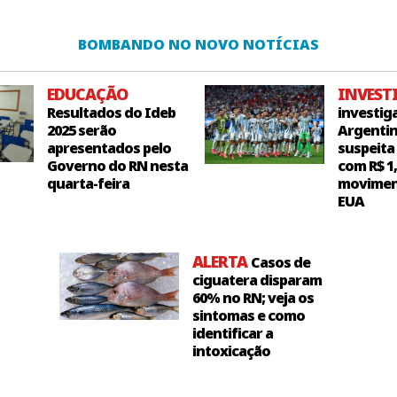
BOMBANDO NO NOVO NOTÍCIAS
EDUCAÇÃO
INVEST
Resultados do Ideb
investig
2025 serão
Argentin
apresentados pelo
suspeita
Governo do RN nesta
com R$ 1
quarta-feira
movimen
EUA
ALERTA
Casos de
ciguatera disparam
60% no RN; veja os
sintomas e como
identificar a
intoxicação