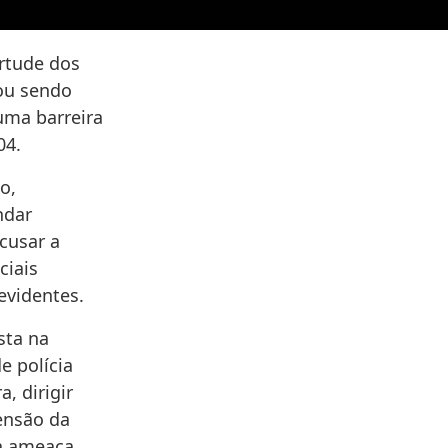
irtude dos
ou sendo
uma barreira
04.
o,
ndar
ecusar a
ciais
evidentes.
sta na
e polícia
, dirigir
pensão da
ma ameaça