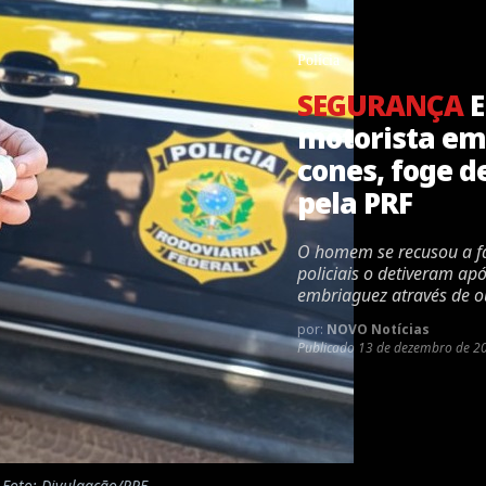
Polícia
SEGURANÇA
E
motorista em
cones, foge de
pela PRF
O homem se recusou a fa
policiais o detiveram ap
embriaguez através de ou
por:
NOVO Notícias
Publicado
13 de dezembro de 2
Foto: Divulgação/PRF