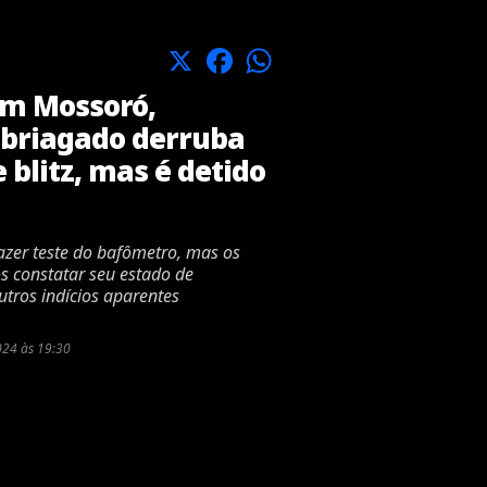
X
Facebook
WhatsApp
m Mossoró,
briagado derruba
 blitz, mas é detido
zer teste do bafômetro, mas os
ós constatar seu estado de
tros indícios aparentes
024 às 19:30