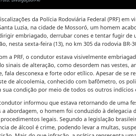
iscalizações da Polícia Rodoviária Federal (PRF) em v
 Santa Luzia, na cidade de Mossoró, um homem acab
irigir embriagado, derrubar cones e tentar fugir de 
ção, nesta sexta-feira (13), no km 305 da rodovia BR-3
om a PRF, o condutor estava visivelmente embriagad
o sinais de alteração, como desordem nas vestes, a
 fala desconexa e forte odor etílico. Apesar de se r
este de alcoolemia, conhecido com bafômetro, os poli
 sua condição por meio de todos os outros indícios 
o condutor informou que estava retornando de uma fe
s a abordagem, o homem foi conduzido à delegacia d
s procedimentos legais. Segundo a legislação brasileira
ncia de álcool é crime, podendo levar a multas, sus
risão. Mais do que infração, a prática representa u