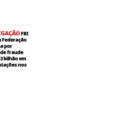
IGAÇÃO
FBI
a Federação
a por
 de fraude
,3 bilhão em
tações nos