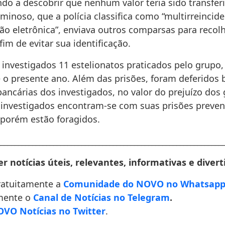
ndo a descobrir que nenhum valor teria sido transferi
minoso, que a polícia classifica como “multirreincide
ão eletrônica”, enviava outros comparsas para recol
fim de evitar sua identificação.
 investigados 11 estelionatos praticados pelo grupo,
e o presente ano. Além das prisões, foram deferidos 
ancárias dos investigados, no valor do prejuízo dos 
 investigados encontram-se com suas prisões preven
 porém estão foragidos.
________________________________________________________________
r notícias úteis, relevantes, informativas e divert
ratuitamente a
Comunidade do NOVO no Whatsap
mente o
Canal de Notícias no Telegram
.
VO Notícias no Twitter
.