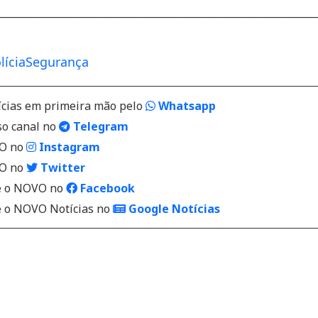
________________________________________________________________
lícia
Segurança
ícias em primeira mão pelo
Whatsapp
so canal no
Telegram
VO no
Instagram
VO no
Twitter
 o NOVO no
Facebook
o NOVO Notícias no
Google Notícias