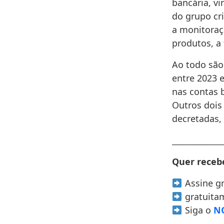
bancária, vi
do grupo cri
a monitoraç
produtos, a 
Ao todo são
entre 2023 
nas contas b
Outros dois
decretadas,
______________
Quer recebe
Assine g
gratuita
Siga o
NO