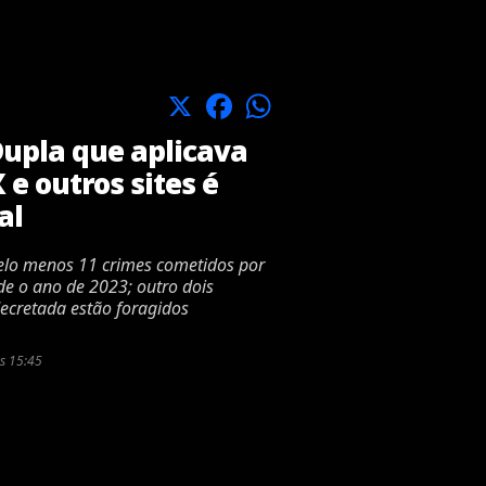
X
Facebook
WhatsApp
upla que aplicava
 e outros sites é
al
a pelo menos 11 crimes cometidos por
e o ano de 2023; outro dois
ecretada estão foragidos
s 15:45