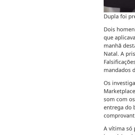
Dupla foi p
Dois homens
que aplicav
manhã desta
Natal. A pri
Falsificaçõ
mandados de
Os investig
Marketplace
som com os 
entrega do 
comprovante 
A vítima só 