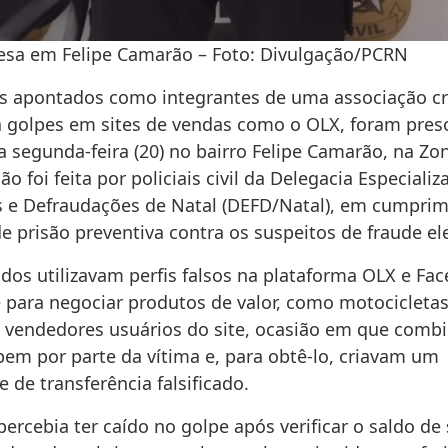
resa em Felipe Camarão – Foto: Divulgação/PCRN
 apontados como integrantes de uma associação c
a golpes em sites de vendas como o OLX, foram pres
 segunda-feira (20) no bairro Felipe Camarão, na Zo
são foi feita por policiais civil da Delegacia Especiali
es e Defraudações de Natal (DEFD/Natal), em cumprim
 prisão preventiva contra os suspeitos de fraude ele
ados utilizavam perfis falsos na plataforma OLX e Fa
 para negociar produtos de valor, como motocicletas
vendedores usuários do site, ocasião em que comb
bem por parte da vítima e, para obtê-lo, criavam um
de transferência falsificado.
percebia ter caído no golpe após verificar o saldo de