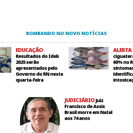
BOMBANDO NO NOVO NOTÍCIAS
EDUCAÇÃO
ALERTA
Resultados do Ideb
ciguater
2025 serão
60% no R
apresentados pelo
sintoma
Governo do RN nesta
identific
quarta-feira
intoxica
JUDICIÁRIO
Juiz
Francisco de Assis
Brasil morre em Natal
aos 74 anos