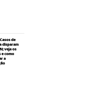
Casos de
a disparam
N; veja os
s e como
ar a
ção