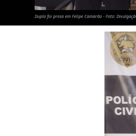
Dupla foi presa em Felipe Camarão - Foto: Divulgaç