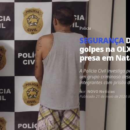
Polícia
SEGURANÇA
D
golpes na OLX
presa em Nat
A Polícia Civil investig
um grupo criminoso desd
integrantes com prisão d
por:
NOVO Notícias
Publicado
21 de maio de 2024 à