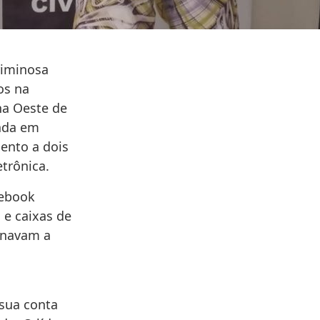
riminosa
os na
na Oeste de
zada em
ento a dois
trônica.
cebook
 e caixas de
inavam a
 sua conta