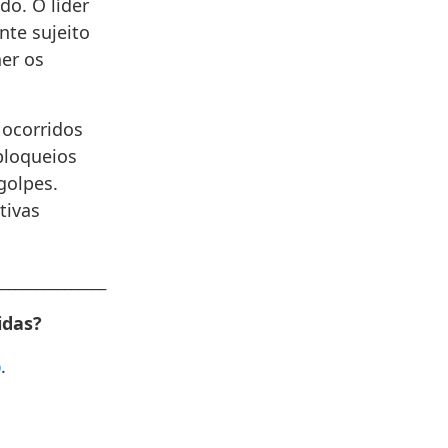
do. O líder
nte sujeito
her os
 ocorridos
bloqueios
golpes.
tivas
________________
idas?
p
.