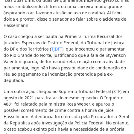
“Das duas uma: ou duas de quinhentos (fazendo gesto com as
mãos simbolizando chifres), ou uma carreira muito grande
(aspirando o ar, fazendo alusão ao uso de cocaína). Aí ficou
doida e pronto”, disse o senador ao falar sobre o acidente de
Hasselmann.
O caso chegou a ser pauta na Primeira Turma Recursal dos
Juizados Especiais do Distrito Federal, do Tribunal de Justiça
do DF e dos Territórios (
TJDFT
), que inocentou o parlamentar
do Rio Grande do Norte, justificando que a fala de Styvenson
Valentim guarda, de forma indireta, relação com a atividade
parlamentar, logo não havia possibilidade de condenação do
réu ao pagamento da indenização pretendida pela ex-
deputada.
Uma outra ação chegou ao Supremo Tribunal Federal (STF) em
agosto de 2021 para tratar do mesmo episódio. O Inquérito
4881 foi relatado pela ministra Rosa Weber, e apurou o
possível cometimento de crime contra a honra de Joice
Hasselmann. A denúncia foi oferecida pela Procuradoria-Geral
da República após investigação da Polícia Federal. No entanto,
o caso acabou extinto pois havia a necessidade de a própria