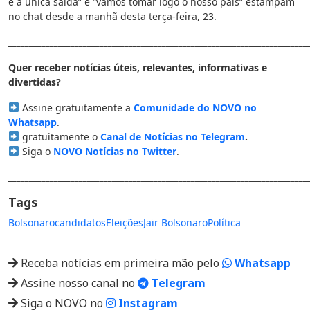
é a única saída” e “vamos tomar logo o nosso país” estampam
no chat desde a manhã desta terça-feira, 23.
________________________________________________________________________
Quer receber notícias úteis, relevantes, informativas e
divertidas?
Assine gratuitamente a
Comunidade do NOVO no
Whatsapp
.
gratuitamente o
Canal de Notícias no Telegram
.
Siga o
NOVO Notícias no Twitter
.
________________________________________________________________________
Tags
Bolsonaro
candidatos
Eleições
Jair Bolsonaro
Política
Receba notícias em primeira mão pelo
Whatsapp
Assine nosso canal no
Telegram
Siga o NOVO no
Instagram