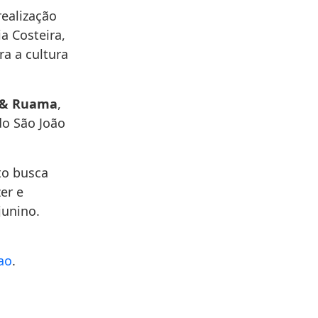
realização
a Costeira,
ra a cultura
a & Ruama
,
do São João
to busca
er e
junino.
ao
.