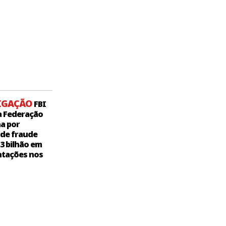
IGAÇÃO
FBI
a Federação
a por
 de fraude
,3 bilhão em
tações nos