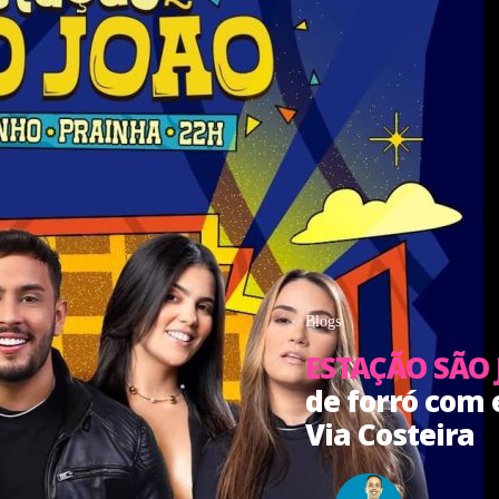
Blogs
ESTAÇÃO SÃO
de forró com 
Via Costeira