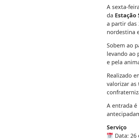
A sexta-feir
da
Estação 
a partir das
nordestina 
Sobem ao p
levando ao 
e pela anima
Realizado e
valorizar as
confraterni
A entrada é
antecipadam
Serviço
Data: 26 