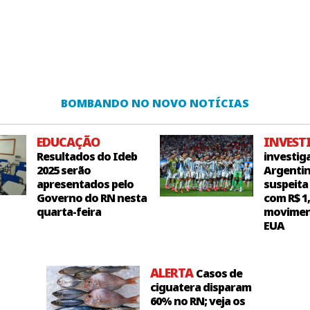
BOMBANDO NO NOVO NOTÍCIAS
EDUCAÇÃO
INVEST
Resultados do Ideb
investig
2025 serão
Argentin
apresentados pelo
suspeita
Governo do RN nesta
com R$ 1
quarta-feira
movimen
EUA
ALERTA
Casos de
ciguatera disparam
60% no RN; veja os