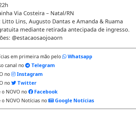
22h
ainha Via Costeira – Natal/RN
 Litto Lins, Augusto Dantas e Amanda & Ruama
ratuita mediante retirada antecipada de ingresso.
ões: @estacaosaojoaorn
ícias em primeira mão pelo
Whatsapp
so canal no
Telegram
VO no
Instagram
VO no
Twitter
 o NOVO no
Facebook
o NOVO Notícias no
Google Notícias