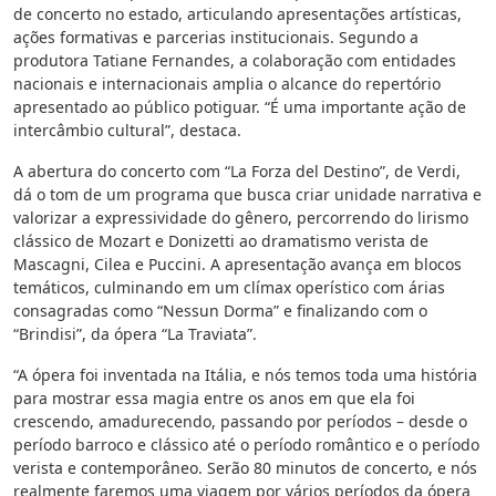
de concerto no estado, articulando apresentações artísticas,
ações formativas e parcerias institucionais. Segundo a
produtora Tatiane Fernandes, a colaboração com entidades
nacionais e internacionais amplia o alcance do repertório
apresentado ao público potiguar. “É uma importante ação de
intercâmbio cultural”, destaca.
A abertura do concerto com “La Forza del Destino”, de Verdi,
dá o tom de um programa que busca criar unidade narrativa e
valorizar a expressividade do gênero, percorrendo do lirismo
clássico de Mozart e Donizetti ao dramatismo verista de
Mascagni, Cilea e Puccini. A apresentação avança em blocos
temáticos, culminando em um clímax operístico com árias
consagradas como “Nessun Dorma” e finalizando com o
“Brindisi”, da ópera “La Traviata”.
“A ópera foi inventada na Itália, e nós temos toda uma história
para mostrar essa magia entre os anos em que ela foi
crescendo, amadurecendo, passando por períodos – desde o
período barroco e clássico até o período romântico e o período
verista e contemporâneo. Serão 80 minutos de concerto, e nós
realmente faremos uma viagem por vários períodos da ópera