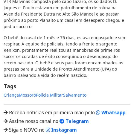
VTR Malvinas composta pelo cabo Lázaro, os soldados D.
Jaques e Paulo estavam em patrulhamento de rotina na
Avenida Presidente Dutra no Alto São Manoel e ao passar
próximo ao posto Planalto um casal em desespero chegou e
pediu socorro.
O bebê do casal de 1 mês e 76 dias, estava engasgado e sem
respirar. A equipe de policiais, tendo a frente o sargento
Renixon, prontamente realizou as manobras de primeiros
socorros coradas de êxito conseguindo o desengasgo do
recém nascido. O bebê e seus pais foram encaminhados as
pressas para a Unidade de Pronto Atendimento (UPA) do
bairro salvando a vida do recém nascido.
Tags
Criança
Mossoró
Polícia Militar
Salvamento
Receba notícias em primeira mão pelo
Whatsapp
Assine nosso canal no
Telegram
Siga o NOVO no
Instagram