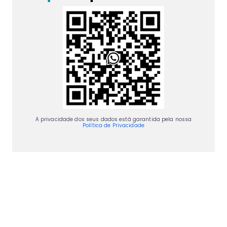
A privacidade dos seus dados está garantida pela nossa
Política de Privacidade