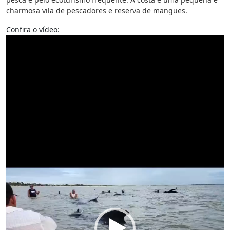
charmosa vila de pescadores e reserva de mangues.
Confira o vídeo:
Tocador
de
vídeo