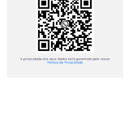
A privacidade dos seus dados está garantida pela nossa
Política de Privacidade