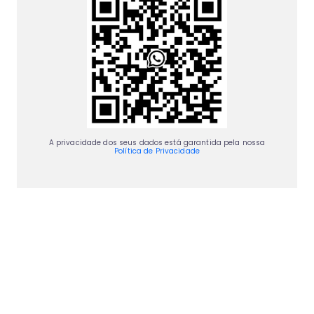
A privacidade dos seus dados está garantida pela nossa
Política de Privacidade