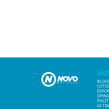
SEÇÕ
BLOG
COTI
ESPO
OPIN
POLÍT
ÚLTI