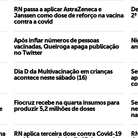
RN passa a aplicar AstraZeneca e
De
Janssen como dose de reforço na vacina
2ª
contra a covid
Após inflar números de pessoas
Ni
vacinadas, Queiroga apaga publicação
an
no Twitter
Dia D da Multivacinação em crianças
Se
acontece neste sábado (16)
ap
co
Fiocruz recebe na quarta insumos para
Se
e
produzir 5,2 milhões de doses
ne
na
na
RN aplica terceira dose contra Covid-19
RN