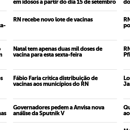
em idosos a partir do dia 15 de setembro
do
RN recebe novo lote de vacinas
RN
ta-
po
o
Natal tem apenas duas mil doses de
RN
m
vacina para esta sexta-feira
Pf
os
Fábio Faria critica distribuição de
Lo
vacinas aos municípios do RN
Ja
Governadores pedem a Anvisa nova
Qu
nas
análise da Sputnik V
ao