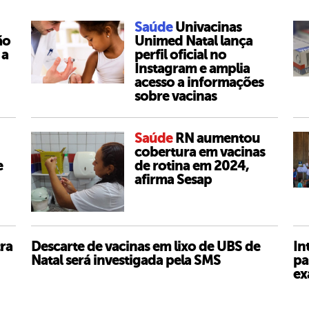
Saúde
Univacinas
ão
Unimed Natal lança
 a
perfil oficial no
Instagram e amplia
acesso a informações
sobre vacinas
Saúde
RN aumentou
cobertura em vacinas
e
de rotina em 2024,
afirma Sesap
ra
Descarte de vacinas em lixo de UBS de
In
Natal será investigada pela SMS
pa
ex