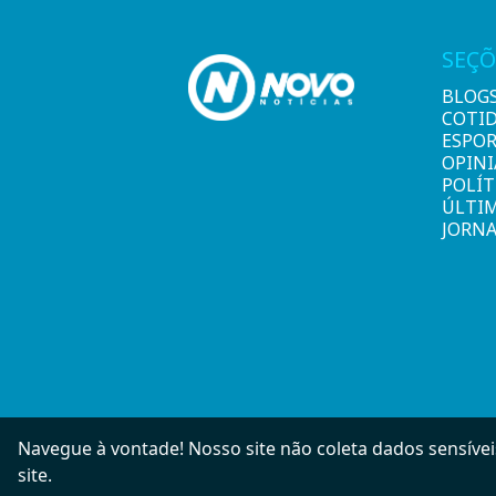
SEÇÕ
BLOG
COTI
ESPO
OPIN
POLÍT
ÚLTI
JORNA
Navegue à vontade! Nosso site não coleta dados sensívei
site.