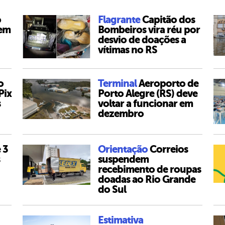
o
Flagrante
Capitão dos
 em
Bombeiros vira réu por
desvio de doações a
vítimas no RS
o
Terminal
Aeroporto de
Pix
Porto Alegre (RS) deve
s
voltar a funcionar em
dezembro
 3
Orientação
Correios
suspendem
recebimento de roupas
doadas ao Rio Grande
do Sul
Estimativa