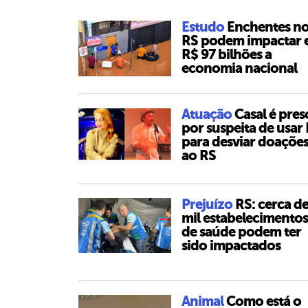
Estudo
Enchentes n
RS podem impactar
R$ 97 bilhões a
economia nacional
Atuação
Casal é pres
por suspeita de usar 
para desviar doaçõe
ao RS
Prejuízo
RS: cerca de
mil estabelecimentos
de saúde podem ter
sido impactados
Animal
Como está o