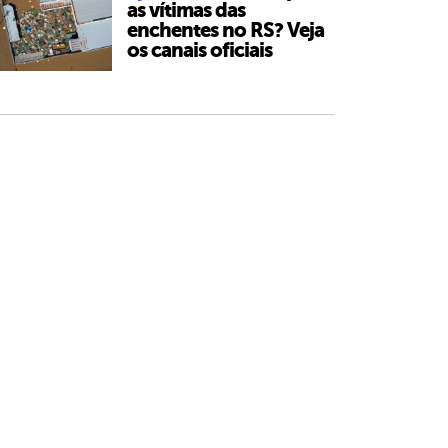
as vítimas das
enchentes no RS? Veja
os canais oficiais