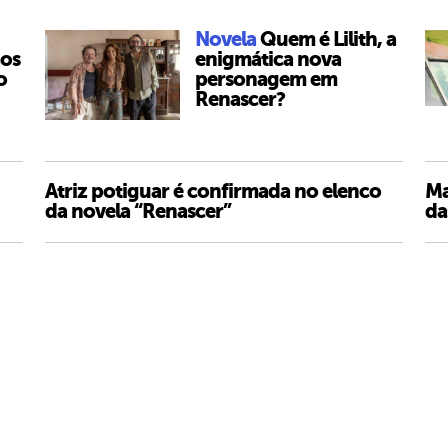
Novela
Quem é Lilith, a
aos
enigmática nova
o
personagem em
Renascer?
Atriz potiguar é confirmada no elenco
Ma
da novela “Renascer”
da