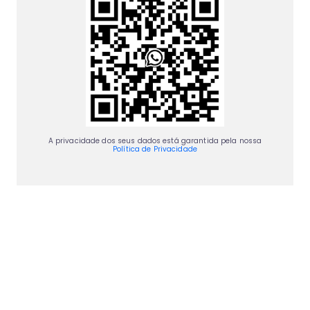
A privacidade dos seus dados está garantida pela nossa
Política de Privacidade