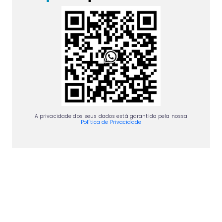
A privacidade dos seus dados está garantida pela nossa
Política de Privacidade