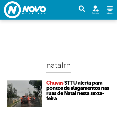
natalrn
Chuvas
STTU alerta para
pontos de alagamentos nas
ruas de Natal nesta sexta-
feira