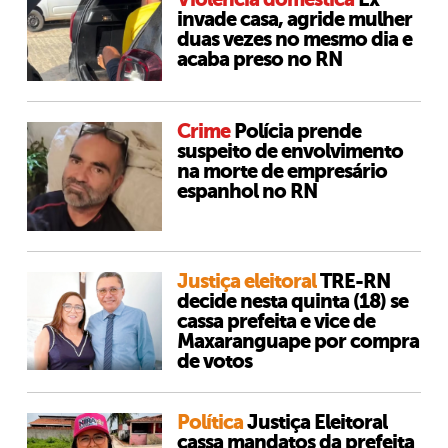
invade casa, agride mulher
duas vezes no mesmo dia e
acaba preso no RN
Crime
Polícia prende
suspeito de envolvimento
na morte de empresário
espanhol no RN
Justiça eleitoral
TRE-RN
decide nesta quinta (18) se
cassa prefeita e vice de
Maxaranguape por compra
de votos
Política
Justiça Eleitoral
cassa mandatos da prefeita