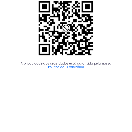
A privacidade dos seus dados está garantida pela nossa
Política de Privacidade