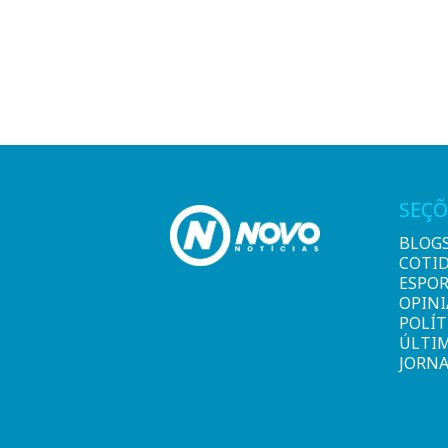
SEÇÕ
BLOG
COTI
ESPO
OPIN
POLÍT
ÚLTI
JORNA