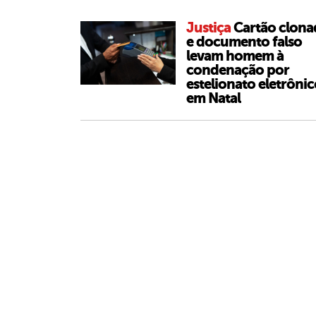
Justiça
Cartão clon
e documento falso
levam homem à
condenação por
estelionato eletrôni
em Natal