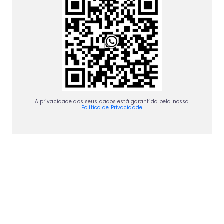
A privacidade dos seus dados está garantida pela nossa
Política de Privacidade