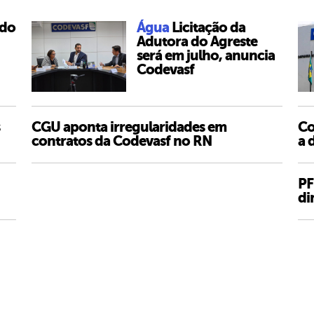
 do
Água
Licitação da
Adutora do Agreste
será em julho, anuncia
Codevasf
CGU aponta irregularidades em
Co
contratos da Codevasf no RN
a 
PF
di