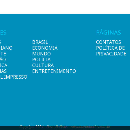
ES
PÁGINAS
S
BRASIL
CONTATOS
DIANO
ECONOMIA
POLÍTICA DE
RTE
MUNDO
PRIVACIDADE
IÃO
POLÍCIA
ICA
CULTURA
MAS
ENTRETENIMENTO
L IMPRESSO
Copyright 2024 - Novo Notícias - www.novonoticias.com.br