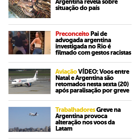
Argentina revela sobre
situação do país
Preconceito
Pai de
advogada argentina
investigada no Rio é
filmado com gestos racistas
Aviação
VÍDEO: Voos entre
Natal e Argentina são
retomados nesta sexta (20)
após paralisação por greve
Trabalhadores
Greve na
Argentina provoca
alteração nos voos da
Latam