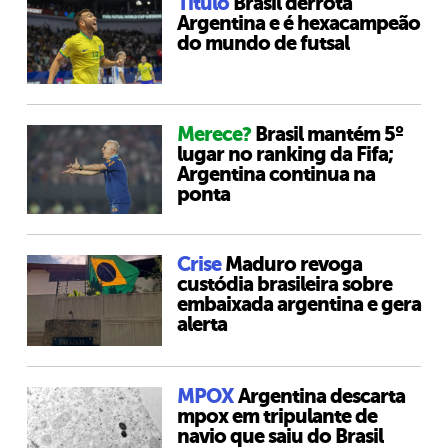
Título
Brasil derrota
Argentina e é hexacampeão
do mundo de futsal
Merece?
Brasil mantém 5º
lugar no ranking da Fifa;
Argentina continua na
ponta
Crise
Maduro revoga
custódia brasileira sobre
embaixada argentina e gera
alerta
MPOX
Argentina descarta
mpox em tripulante de
navio que saiu do Brasil