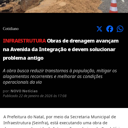
X
Facebook
Cotidiano
INFRAESTRUTURA
Obras de drenagem avançam
na Avenida da Integração e devem solucionar
problema antigo
A obra busca reduzir transtornos à população, mitigar os
alagamentos recorrentes e melhorar as condições
operacionais da via
por:
NOVO Notícias
Publicado
22 de janeiro de 2026 às 17:08
A Prefeitura do Natal, por meio da Secretaria Municipal de
Infraestrutura (Seinfra), está executando uma obra de