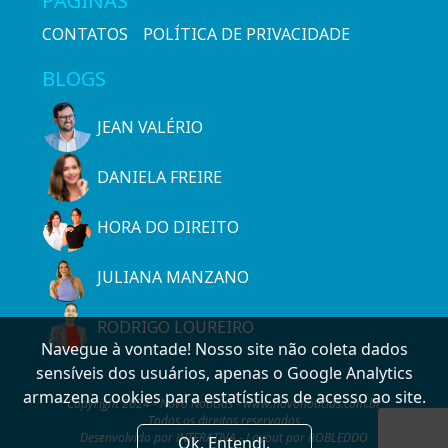
PÁGINAS
CONTATOS
POLÍTICA DE PRIVACIDADE
BLOGS
JEAN VALÉRIO
DANIELA FREIRE
HORA DO DIREITO
JULIANA MANZANO
RODRIGO LOUREIRO
Navegue à vontade! Nosso site não coleta dados
sensíveis dos usuários, apenas o Google Analytics
armazena cookies para estatísticas de acesso ao site.
Copyright 2024 - Novo Notícias - www.novonoticias.com.br
Todos os direitos reservados
Desenvolvido por INTERATIVA - Layout por ROBLEDDO
Ok. Entendi.